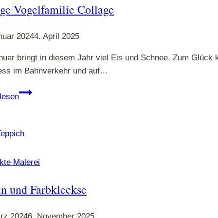
ige Vogelfamilie Collage
nuar 2024
4. April 2025
nuar bringt in diesem Jahr viel Eis und Schnee. Zum Glück 
ess im Bahnverkehr und auf…
Lustige
lesen
Vogelfamilie
Collage
kte Malerei
en und Farbkleckse
rz 2024
6. November 2025