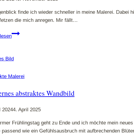
enblick finde ich wieder schneller in meine Malerei. Dabei hil
fetzen die mich anregen. Mir fällt…
Linien
lesen
und
Farbkleckse
kte Malerei
rnes abstraktes Wandbild
il 2024
4. April 2025
rmer Frühlingstag geht zu Ende und ich möchte mein neues 
 passend wie ein Gefühlsausbruch mit aufbrechenden Blüte