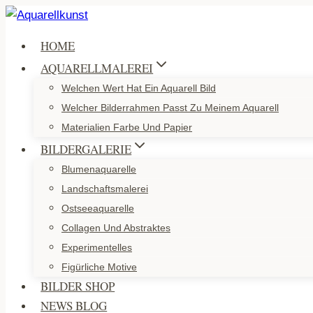
Zum
Inhalt
HOME
springen
AQUARELLMALEREI
Welchen Wert Hat Ein Aquarell Bild
Welcher Bilderrahmen Passt Zu Meinem Aquarell
Materialien Farbe Und Papier
BILDERGALERIE
Blumenaquarelle
Landschaftsmalerei
Ostseeaquarelle
Collagen Und Abstraktes
Experimentelles
Figürliche Motive
BILDER SHOP
NEWS BLOG