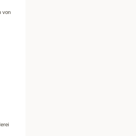
n von
erei