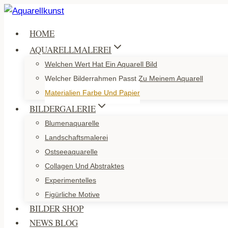
Zum
Inhalt
HOME
springen
AQUARELLMALEREI
Welchen Wert Hat Ein Aquarell Bild
Welcher Bilderrahmen Passt Zu Meinem Aquarell
Materialien Farbe Und Papier
BILDERGALERIE
Blumenaquarelle
Landschaftsmalerei
Ostseeaquarelle
Collagen Und Abstraktes
Experimentelles
Figürliche Motive
BILDER SHOP
NEWS BLOG