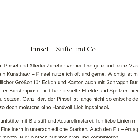
Pinsel – Stifte und Co
n, Pinsel und Allerlei Zubehör vorbei. Der gute und teure Mar
 Kunsthaar – Pinsel nutze ich oft und gerne. Wichtig ist mi
dlicher Größen für Ecken und Kanten auch mit Schrägen Bürs
r Borstenpinsel hilft für spezielle Effekte und Spritzer, hi
 setzen. Ganz klar, der Pinsel ist lange nicht so entscheid
ze doch meistens eine Handvoll Lieblingspinsel.
ntstifte mit Bleistift und Aquarellmalerei. Ich liebe Linien m
inelinern in unterschiedliche Stärken. Auch den Pit – Artis
rimente. Hier einfach ausprobieren und kombinieren.